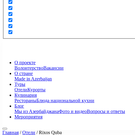
О проекте
Волонтерство
Вакансии
О стране
Made in Azerbaijan
Туры
Отели
Курорты
Кулинария
Рестораны
Блюда национальной кухни
Блог
Мы из Азербайджана
Фото и видео
Вопросы и ответы
Мероприятия
Главная
/
Отели
/
Rixos Quba