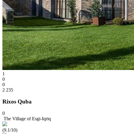
1
0
0
2 235
Rixos Quba
0
The Village of Esgi-Iqriq
(9.1/10)