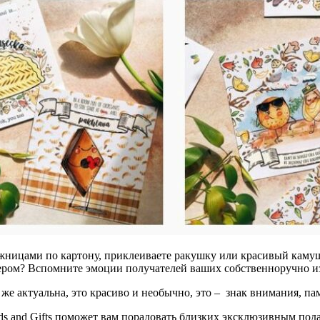
жницами по картону, приклеиваете ракушку или красивый камуше
ером? Вспомните эмоции получателей ваших собственноручно и
 актуальна, это красиво и необычно, это – знак внимания, памя
s and Gifts поможет вам порадовать близких эксклюзивным под