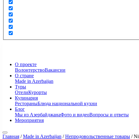
О проекте
Волонтерство
Вакансии
О стране
Made in Azerbaijan
Туры
Отели
Курорты
Кулинария
Рестораны
Блюда национальной кухни
Блог
Мы из Азербайджана
Фото и видео
Вопросы и ответы
Мероприятия
Главная
/
Made in Azerbaijan
/
Непродовольственные товары
/
Ni