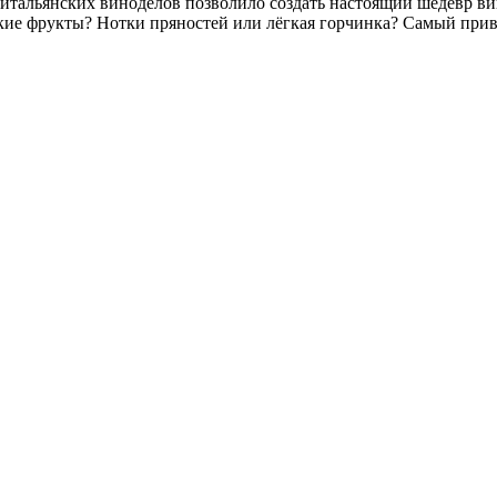
 итальянских виноделов позволило создать настоящий шедевр ви
ские фрукты? Нотки пряностей или лёгкая горчинка? Самый прив