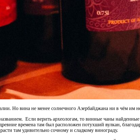
алии. Но вина не менее солнечного Азербайджана ни в чём им н
названием. Если верить археологам, то винные чаны найденные в 
древние времена там был расположен потухший вулкан, благод
расти там удивительно сочному и сладкому винограду.