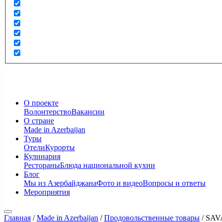
О проекте
Волонтерство
Вакансии
О стране
Made in Azerbaijan
Туры
Отели
Курорты
Кулинария
Рестораны
Блюда национальной кухни
Блог
Мы из Азербайджана
Фото и видео
Вопросы и ответы
Мероприятия
Главная
/
Made in Azerbaijan
/
Продовольственные товары
/
SAV