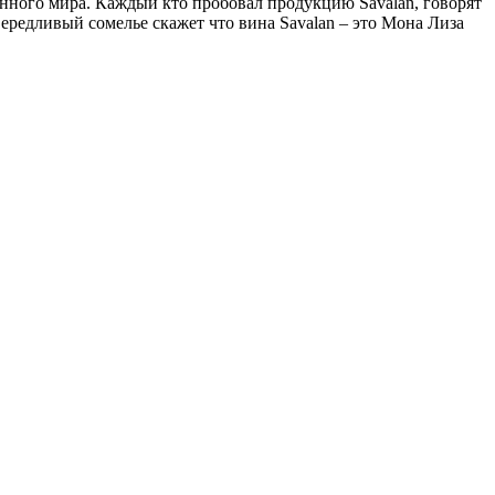
нного мира. Каждый кто пробовал продукцию Savalan, говорят
ередливый сомелье скажет что вина Savalan – это Мона Лиза