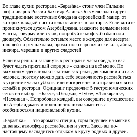
Во главе кухни ресторана «Бараshка» стоит член Гильдии
шеф-поваров России Бахтияр Алиев. Он умело адаптирует
традиционные восточные блюда на европейский манер, от
которых каждый посетитель останется в восторге. Если хотите
проникнуться духом Азербайджана, закажите пельмени или
манты, говурму или суюк, попробуйте кюфту-бозбаш или
дюшарбу. Обязательно оставьте место в желудке для десерта:
тающей во рту пахлавы, ароматного варенья из кизила, айвы,
инжира, черешни и других сладостей.
Если вы решили заглянуть в ресторан в часы обеда, то вас
будет ждать приятный сюрприз – скидка на всё меню. По
выходным здесь подают сытные завтраки для компаний из 2-3
человек, поэтому можно дать себе возможность расслабиться
в утренние часы субботы или воскресенья и отправиться всей
семьёй в ресторан. Официант предложит 5 гастрономических
сетов на выбор – «Баку», «Гянджа», «Губа», «Лянкярань»,
«Нахчиван». Попробовав каждый, вы совершите путешествие
по Азербайджану и полноценно познакомитесь с
особенностями национальной кухни.
«Бараshка» — это ароматы специй, горы подушек на мягких
диванах, атмосфера расслабления и уюта. Здесь вы по-
настоящему насладитесь отдыхом в кругу родных и друзей.