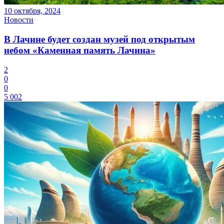
10 октября, 2024
Новости
В Лачине будет создан музей под открытым
небом «Каменная память Лачина»
2
0
0
5 002