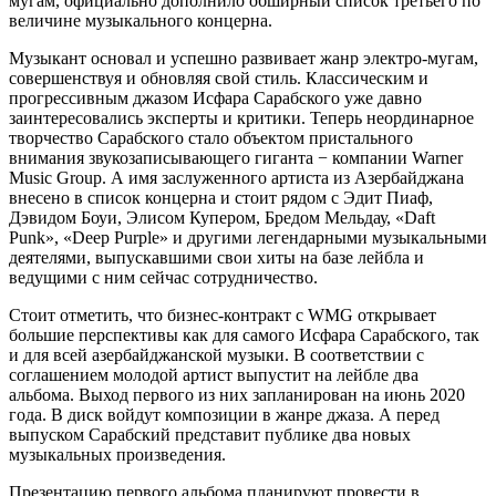
мугам, официально дополнило обширный список третьего по
величине музыкального концерна.
Музыкант основал и успешно развивает жанр электро-мугам,
совершенствуя и обновляя свой стиль. Классическим и
прогрессивным джазом Исфара Сарабского уже давно
заинтересовались эксперты и критики. Теперь неординарное
творчество Сарабского стало объектом пристального
внимания звукозаписывающего гиганта − компании Warner
Music Group. А имя заслуженного артиста из Азербайджана
внесено в список концерна и стоит рядом с Эдит Пиаф,
Дэвидом Боуи, Элисом Купером, Бредом Мельдау, «Daft
Punk», «Deep Purple» и другими легендарными музыкальными
деятелями, выпускавшими свои хиты на базе лейбла и
ведущими с ним сейчас сотрудничество.
Стоит отметить, что бизнес-контракт с WMG открывает
большие перспективы как для самого Исфара Сарабского, так
и для всей азербайджанской музыки. В соответствии с
соглашением молодой артист выпустит на лейбле два
альбома. Выход первого из них запланирован на июнь 2020
года. В диск войдут композиции в жанре джаза. А перед
выпуском Сарабский представит публике два новых
музыкальных произведения.
Презентацию первого альбома планируют провести в