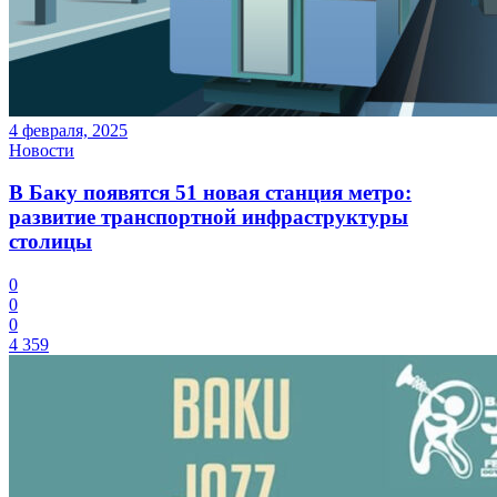
4 февраля, 2025
Новости
В Баку появятся 51 новая станция метро:
развитие транспортной инфраструктуры
столицы
0
0
0
4 359