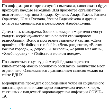
По информации от пресс-службы выставки, кинопоказы будут
проходить каждые выходные. Для просмотра организаторы
подготовили картины Эльдара Кулиева, Анара Рзаева, Расима
Оджагова, Юлия Гусмана, Узеира Гаджибекова и других
культовых сценаристов и режиссеров Азербайджана.
Детективы, мелодрамы, боевики, комедии − зрители смогут
увидеть азербайджанское кино во всём его жанровом
разнообразии. Всего в программе заявлено 9 картин: «День
прошёл», «Не бойся, я с тобой!», «День рождения», «В этом
южном городе», «Допрос», «Свекровь», «Аршин мал алан»,
«Хлеб поровну», «Убийство в ночном поезде».
Познакомиться с культурой Азербайджана через его
кинематограф можно абсолютно бесплатно. Количество мест
ограничено. Ознакомиться с расписанием сеансов можно на
сайте ВДНХ.
Мероприятие проходит с соблюдением условий социального
дистанцирования и санитарно-эпидемиологических норм,
связанных с пандемией коронавирусной инфекции COVID-
19.