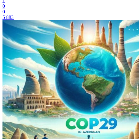
1
0
0
5 883