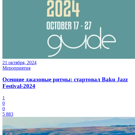
21 октября, 2024
Мероприятия
Осенние джазовые ритмы: стартовал Baku Jazz
Festival-2024
1
0
0
5 883