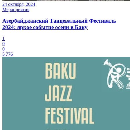
24 октября, 2024
Мероприятия
Азербайджанский Танцевальный Фестиваль
2024: яркое событие осени в Баку
1
0
0
5 776