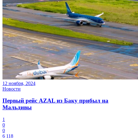
12 ноября, 2024
Новости
Первый рейс AZAL из Баку прибыл на
Мальдивы
1
0
0
6 118