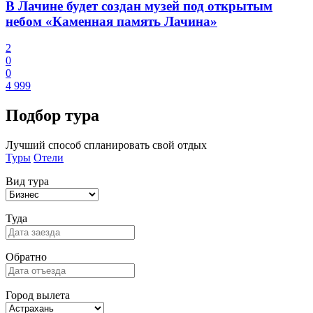
В Лачине будет создан музей под открытым
небом «Каменная память Лачина»
2
0
0
4 999
Подбор
тура
Лучший способ спланировать свой отдых
Туры
Отели
Вид тура
Туда
Обратно
Город вылета