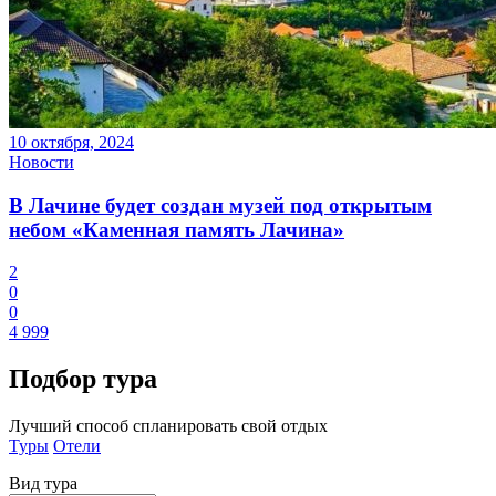
10 октября, 2024
Новости
В Лачине будет создан музей под открытым
небом «Каменная память Лачина»
2
0
0
4 999
Подбор
тура
Лучший способ спланировать свой отдых
Туры
Отели
Вид тура