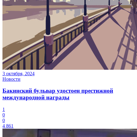
3 октября, 2024
Новости
Бакинский бульвар удостоен престижной
международной награды
1
0
0
4 861