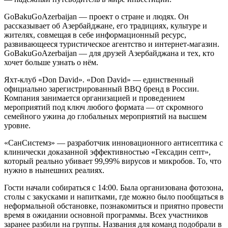
GoBakuGoAzerbaijan — проект о стране и людях. Он
рассказывает об Азербайджане, его традициях, культуре и
жителях, совмещая в себе информационный ресурс,
развивающееся туристическое агентство и интернет-магазин.
GoBakuGoAzerbaijan — для друзей Азербайджана и тех, кто
хочет больше узнать о нём.
Яхт-клуб «Don David». «Don David» — единственный
официально зарегистрированный BBQ бренд в России.
Компания занимается организацией и проведением
мероприятий под ключ любого формата — от скромного
семейного ужина до глобальных мероприятий на высшем
уровне.
«СанСистемз» — разработчик инновационного антисептика с
клинически доказанной эффективностью «Гексадин септ»,
который реально убивает 99,99% вирусов и микробов. То, что
нужно в нынешних реалиях.
Гости начали собираться с 14:00. Была организована фотозона,
столы с закусками и напитками, где можно было пообщаться в
неформальной обстановке, познакомиться и приятно провести
время в ожидании основной программы. Всех участников
заранее разбили на группы. Названия для команд подобрали в