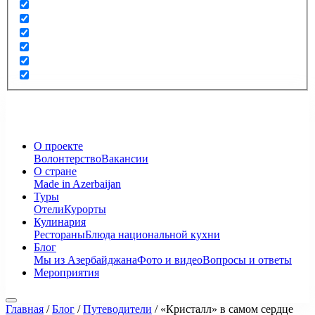
О проекте
Волонтерство
Вакансии
О стране
Made in Azerbaijan
Туры
Отели
Курорты
Кулинария
Рестораны
Блюда национальной кухни
Блог
Мы из Азербайджана
Фото и видео
Вопросы и ответы
Мероприятия
Главная
/
Блог
/
Путеводители
/
«Кристалл» в самом сердце