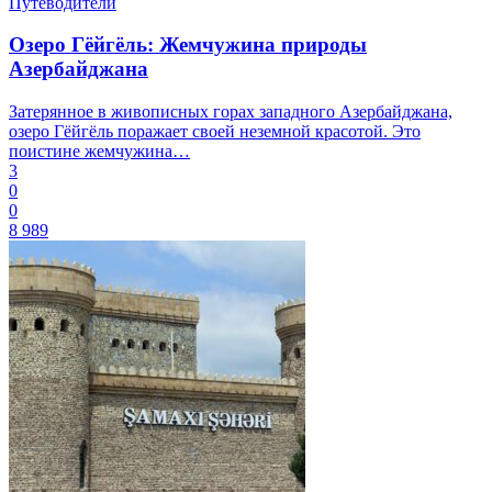
Путеводители
Озеро Гёйгёль: Жемчужина природы
Азербайджана
Затерянное в живописных горах западного Азербайджана,
озеро Гёйгёль поражает своей неземной красотой. Это
поистине жемчужина…
3
0
0
8 989