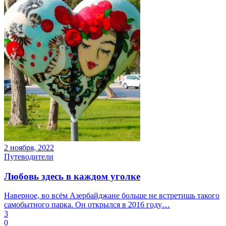
2 ноября, 2022
Путеводители
Любовь здесь в каждом уголке
Наверное, во всём Азербайджане больше не встретишь такого
самобытного парка. Он открылся в 2016 году…
3
0