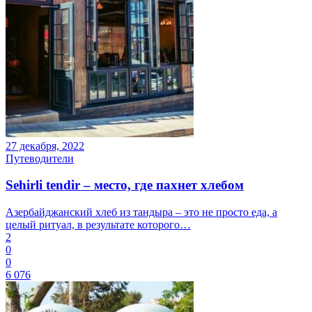
27 декабря, 2022
Путеводители
Sehirli tendir – место, где пахнет хлебом
Азербайджанский хлеб из тандыра – это не просто еда, а
целый ритуал, в результате которого…
2
0
0
6 076