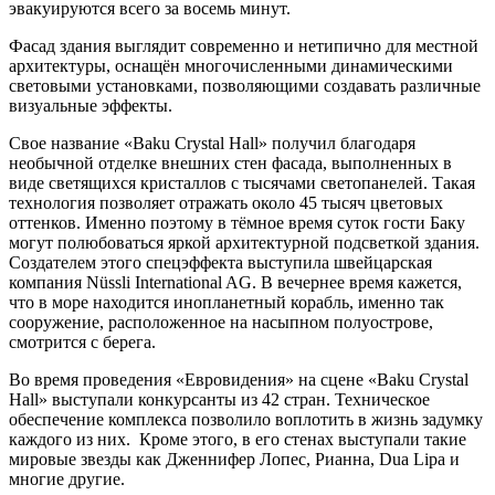
эвакуируются всего за восемь минут.
Фасад здания выглядит современно и нетипично для местной
архитектуры, оснащён многочисленными динамическими
световыми установками, позволяющими создавать различные
визуальные эффекты.
Свое название «Baku Crystal Hall» получил благодаря
необычной отделке внешних стен фасада, выполненных в
виде светящихся кристаллов с тысячами светопанелей. Такая
технология позволяет отражать около 45 тысяч цветовых
оттенков. Именно поэтому в тёмное время суток гости Баку
могут полюбоваться яркой архитектурной подсветкой здания.
Создателем этого спецэффекта выступила швейцарская
компания Nüssli International AG. В вечернее время кажется,
что в море находится инопланетный корабль, именно так
сооружение, расположенное на насыпном полуострове,
смотрится с берега.
Во время проведения «Евровидения» на сцене «Baku Crystal
Hall» выступали конкурсанты из 42 стран. Техническое
обеспечение комплекса позволило воплотить в жизнь задумку
каждого из них. Кроме этого, в его стенах выступали такие
мировые звезды как Дженнифер Лопес, Рианна, Dua Lipa и
многие другие.