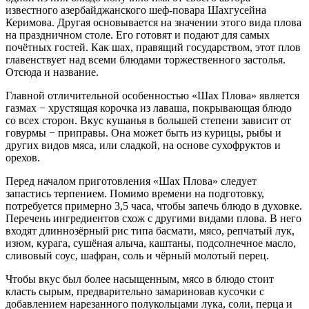
известного азербайджанского шеф-повара Шахгусейна
Керимова. Другая основывается на значении этого вида плова
на праздничном столе. Его готовят и подают для самых
почётных гостей. Как шах, правящий государством, этот плов
главенствует над всеми блюдами торжественного застолья.
Отсюда и название.
Главной отличительной особенностью «Шах Плова» является
газмах − хрустящая корочка из лаваша, покрывающая блюдо
со всех сторон. Вкус кушанья в большей степени зависит от
говурмы − приправы. Она может быть из курицы, рыбы и
других видов мяса, или сладкой, на основе сухофруктов и
орехов.
Перед началом приготовления «Шах Плова» следует
запастись терпением. Помимо времени на подготовку,
потребуется примерно 3,5 часа, чтобы запечь блюдо в духовке.
Перечень ингредиентов схож с другими видами плова. В него
входят длиннозёрный рис типа басмати, мясо, репчатый лук,
изюм, курага, сушёная алыча, каштаны, подсолнечное масло,
сливовый соус, шафран, соль и чёрный молотый перец.
Чтобы вкус был более насыщенным, мясо в блюдо стоит
класть сырым, предварительно замариновав кусочки с
добавлением нарезанного полукольцами лука, соли, перца и