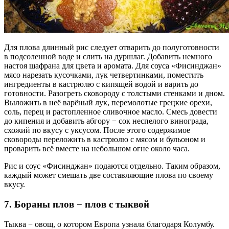
Для плова длинный рис следует отварить до полуготовности
в подсоленной воде и слить на дуршлаг. Добавить немного
настоя шафрана для цвета и аромата. Для соуса «Фисинджан»
мясо нарезать кусочками, лук четвертинками, поместить
ингредиенты в кастрюлю с кипящей водой и варить до
готовности. Разогреть сковороду с толстыми стенками и дном.
Выложить в неё варёный лук, перемолотые грецкие орехи,
соль, перец и растопленное сливочное масло. Смесь довести
до кипения и добавить абгору − сок неспелого винограда,
схожий по вкусу с уксусом. После этого содержимое
сковороды переложить в кастрюлю с мясом и бульоном и
проварить всё вместе на небольшом огне около часа.
Рис и соус «Фисинджан» подаются отдельно. Таким образом,
каждый может смешать две составляющие плова по своему
вкусу.
7. Бораны плов − плов с тыквой
Тыква − овощ, о котором Европа узнала благодаря Колумбу.