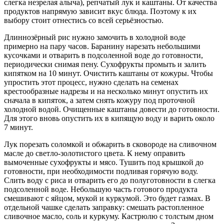
слегка незрелая алыча), репчатый лук и каштаны. От качества
продуктов напрямую зависит вкус блюда. Поэтому к их
выбору стоит отнестись со всей серьёзностью.
Длиннозёрный рис нужно замочить в холодной воде
примерно на пару часов. Баранину нарезать небольшими
кусочками и отварить в подсоленной воде до готовности,
периодически снимая пену. Сухофрукты промыть и залить
кипятком на 10 минут. Очистить каштаны от кожуры. Чтобы
упростить этот процесс, нужно сделать на семенах
крестообразные надрезы и на несколько минут опустить их
сначала в кипяток, а затем снять кожуру под проточной
холодной водой. Очищенные каштаны довести до готовности.
Для этого вновь опустить их в кипящую воду и варить около
7 минут.
Лук порезать соломкой и обжарить в сковороде на сливочном
масле до светло-золотистого цвета. К нему оправить
вымоченные сухофрукты и мясо. Тушить под крышкой до
готовности, при необходимости подливая горячую воду.
Слить воду с риса и отварить его до полуготовности в слегка
подсоленной воде. Небольшую часть готового продукта
смешивают с яйцом, мукой и куркумой. Это будет газмах. В
отдельной чашке сделать заправку: смешать растопленное
сливочное масло, соль и куркуму. Кастрюлю с толстым дном