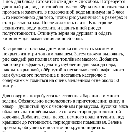
Плов для блюда готовится откидным способом. Потребуется
длинный рис, вода и топлёное масло. Зёрна нужно тщательно
промыть и замочить в подсоленной воде минимум на 3 часа.
Это необходимо для того, чтобы рис увеличился в размерах и
стал рассыпчатым. После жидкость слить. В кастрюле
вскипятить воду, посолить и варить в ней рис до
полуготовности. Откинуть зёрна на дуршлаг и обдать
кипятком для вымывания лишней соли.
Кастрюлю с толстым дном или казан смазать маслом и
покрыть изнутри тонким лавашем. Затем слоями выложить,
рис каждый раз поливая его топлёным маслом. Добавить
настойку шафрана, сделать углубления для выхода пара,
накрыть крышкой, обёрнутой в несколько слоёв вафельного
или бумажного полотенца и поставить кастрюлю с
содержимым томиться на очень медленном огне около 50
минут.
Для говурмы потребуется качественная баранина и много
зелени. Обязательно использовать в приготовлении кинзу и
кявяр − душистый лук с чесночным привкусом. Кусочки мяса
обжарить на топлёном масле со всех сторон до золотистой
корочки. Добавить соль, перец, немного воды и тушить под
крышкой до готовности, периодически помешивая. Зелень
промыть, обсушить и достаточно крупно порезать.