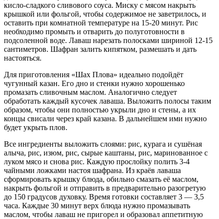
кисло-сладкого сливового соуса. Миску с мясом накрыть
крышкой или фольгой, чтобы содержимое не заветрилось, и
оставить при комнатной температуре на 15-20 минут. Рис
необходимо промыть и отварить до полуготовности в
подсоленной воде. Лаваш нарезать полосками шириной 12-15
сантиметров. Шафран залить кипятком, размешать и дать
настояться.
Для приготовления «Шах Плова» идеально подойдёт
чугунный казан. Его дно и стенки нужно хорошенько
промазать сливочным маслом. Аналогично следует
обработать каждый кусочек лаваша. Выложить полосы таким
образом, чтобы они полностью укрыли дно и стены, а их
концы свисали через край казана. В дальнейшем ими нужно
будет укрыть плов.
Все ингредиенты выложить слоями: рис, курага и сушёная
алыча, рис, изюм, рис, сырые каштаны, рис, маринованное с
луком мясо и снова рис. Каждую прослойку полить 3-4
чайными ложками настоя шафрана. Из краёв лаваша
сформировать крышку блюда, обильно смазать её маслом,
накрыть фольгой и отправить в предварительно разогретую
до 150 градусов духовку. Время готовки составляет 3 — 3,5
часа. Каждые 30 минут верх блюда нужно промазывать
маслом, чтобы лаваш не пригорел и образовал аппетитную