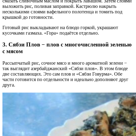
смазать сливочным маслом и покрыть лавашом. Затем слоями
выложить рис, поливая заправкой. Кастрюлю накрыть
несколькими слоями вафельного полотенца и томить под
крышкой до готовности.
Готовый рис выкладывают на блюдо горкой, украшают
кусочками газмаха. «Гора» подаётся отдельно.
3. Сябзи Плов − плов с многочисленной зеленью
с мясом
Рассыпчатый рис, сочное мясо и много ароматной зелени −
так выглядит азербайджанский «Сябзи плов». В этом блюде
две составляющих. Это сам плов и «Сябзи Говурма». Обе
части готовится по отдельности и идеально дополняют друг
друга.