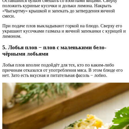
Оставшийся бульон смешать со взбитыми яйцами. Сверху
положить куриные кусочки и дольки лимона. Накрыть
«Чыгыртму» крышкой и запекать до затвердения яичной
смеси.
При подаче плов выкладывают горкой на блюдо. Сверху его
украшают кусочками газмаха и яичной запеканки с курицей и
лимоном.
5. Лобья плов − плов с маленькими бело-
чёрными лобьями
Лобья плов вполне подойдёт для тех, кто по каким-либо
причинам отказался от употребления мяса. В этом блюде его
нет. Зато есть вкусная и питательная фасоль − лобио.