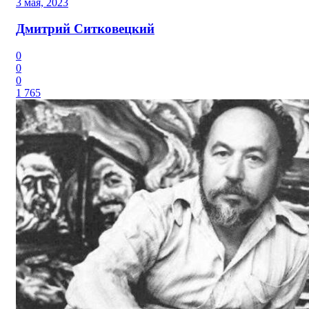
3 мая, 2023
Дмитрий Ситковецкий
0
0
0
1 765