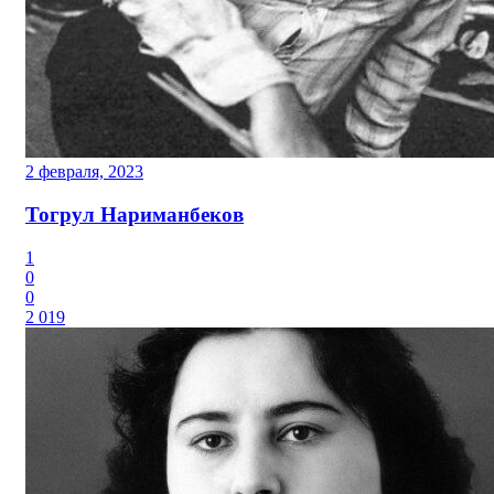
2 февраля, 2023
Тогрул Нариманбеков
1
0
0
2 019