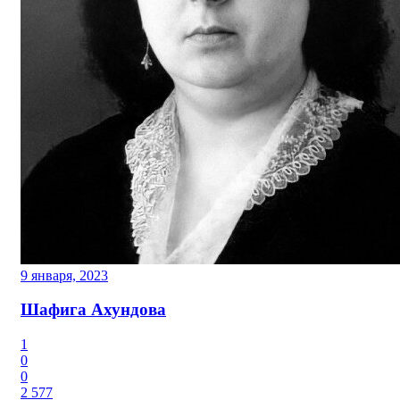
9 января, 2023
Шафига Ахундова
1
0
0
2 577