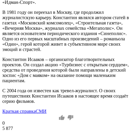
«Идман-Спорт».
В 1981 году он переехал в Москву, где продолжил
журналистскую карьеру. Константин являлся автором статей в
газетах «Московский комсомолец», «Строительная газета»,
«Вечерняя Москва», журналах семейства «Мегаполис». Он
является основателем периодического издания «Синеполис».
Одно из его первых масштабных произведений – романьола
«Один», герой которой живет в субъективном мире своих
эмоций и страстей.
Константин Исааков – организатор благотворительных
проектов. Он создал акцию «Турбизнес с открытым сердцем»,
средства от проведения которой были направлены в детский
хоспис «Дом с маяком» на оказание помощи маленьким
пациентам.
С 2004 года он известен как тревел-журналист. О своих
путешествиях Константин Исааков в настоящее время создаёт
серию фильмов.
Краткая справка
СМИ
0
5 877