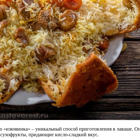
го «изюминка» – уникальный способ приготовления в лаваше. О
сухофрукты, придающие кисло-сладкий вкус.