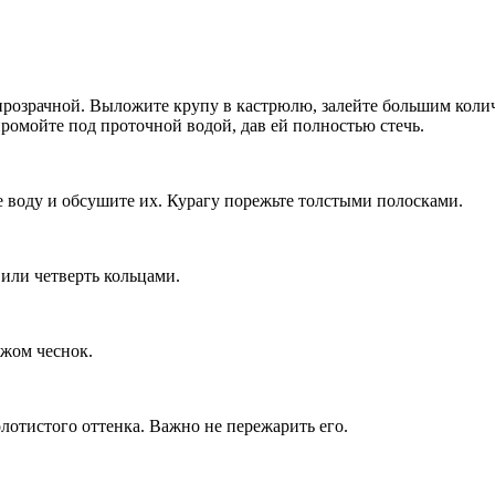
т прозрачной. Выложите крупу в кастрюлю, залейте большим коли
 промойте под проточной водой, дав ей полностью стечь.
е воду и обсушите их. Курагу порежьте толстыми полосками.
или четверть кольцами.
ожом чеснок.
олотистого оттенка. Важно не пережарить его.