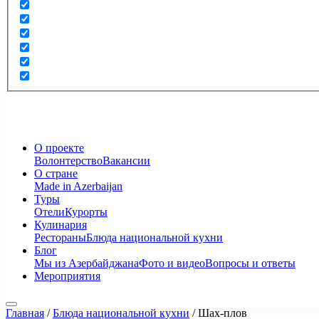
О проекте
Волонтерство
Вакансии
О стране
Made in Azerbaijan
Туры
Отели
Курорты
Кулинария
Рестораны
Блюда национальной кухни
Блог
Мы из Азербайджана
Фото и видео
Вопросы и ответы
Мероприятия
Главная
/
Блюда национальной кухни
/
Шах-плов