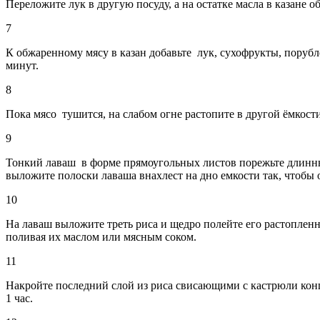
Переложите лук в другую посуду, а на остатке масла в казане 
7
К обжаренному мясу в казан добавьте лук, сухофрукты, порубле
минут.
8
Пока мясо тушится, на слабом огне растопите в другой ёмкост
9
Тонкий лаваш в форме прямоугольных листов порежьте длинны
выложите полоски лаваша внахлест на дно емкости так, чтобы 
10
На лаваш выложите треть риса и щедро полейте его растопленн
поливая их маслом или мясным соком.
11
Накройте последний слой из риса свисающими с кастрюли конца
1 час.