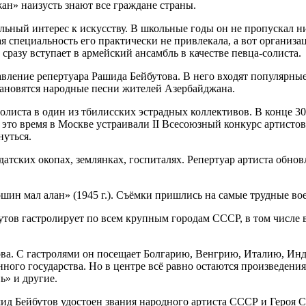
ан» наизусть знают все граждане страны.
льный интерес к искусству. В школьные годы он не пропускал ни
специальность его практически не привлекала, а вот организац
сразу вступает в армейский ансамбль в качестве певца-солиста.
ление репертуара Рашида Бейбутова. В него входят популярные 
тановятся народные песни жителей Азербайджана.
олиста в один из тбилисских эстрадных коллективов. В конце 30
 это время в Москве устраивали II Всесоюзный конкурс артисто
уться.
атских окопах, землянках, госпиталях. Репертуар артиста обно
шин мал алан» (1945 г.). Съёмки пришлись на самые трудные во
бутов гастролирует по всем крупным городам СССР, в том числе 
ова. С гастролями он посещает Болгарию, Венгрию, Италию, Инд
нного государства. Но в центре всё равно остаются произведен
ь» и другие.
ид Бейбутов удостоен звания народного артиста СССР и Героя С