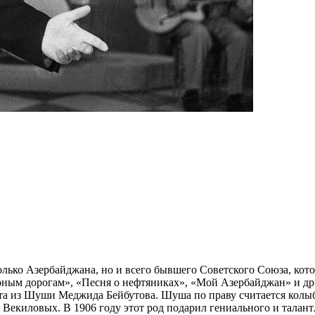
только Азербайджана, но и всего бывшего Советского Союза, кот
рным дорогам», «Песня о нефтяниках», «Мой Азербайджан» и др
нта из Шуши Меджида Бейбутова. Шуша по праву считается колы
Векиловых. В 1906 году этот род подарил гениального и талантл