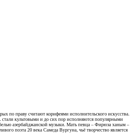
орых по праву считают корифеями исполнительского искусства.
. стали культовыми и до сих пор исполняются популярными
белью азербайджанской музыки. Мать певца – Фирюза ханым –
ивого поэта 20 века Самеда Вургуна, чьё творчество является