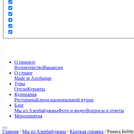
О проекте
Волонтерство
Вакансии
О стране
Made in Azerbaijan
Туры
Отели
Курорты
Кулинария
Рестораны
Блюда национальной кухни
Блог
Мы из Азербайджана
Фото и видео
Вопросы и ответы
Мероприятия
Главная
/
Мы из Азербайджана
/
Краткая справка
/
Рашид Бейбу