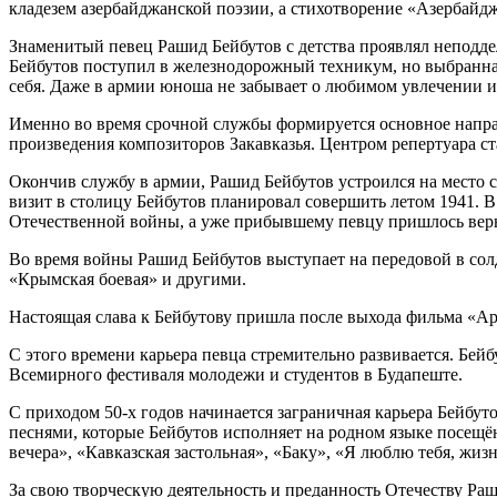
кладезем азербайджанской поэзии, а стихотворение «Азербайдж
Знаменитый певец Рашид Бейбутов с детства проявлял неподде
Бейбутов поступил в железнодорожный техникум, но выбранная 
себя. Даже в армии юноша не забывает о любимом увлечении и 
Именно во время срочной службы формируется основное направ
произведения композиторов Закавказья. Центром репертуара с
Окончив службу в армии, Рашид Бейбутов устроился на место с
визит в столицу Бейбутов планировал совершить летом 1941. В
Отечественной войны, а уже прибывшему певцу пришлось верн
Во время войны Рашид Бейбутов выступает на передовой в солд
«Крымская боевая» и другими.
Настоящая слава к Бейбутову пришла после выхода фильма «Ар
С этого времени карьера певца стремительно развивается. Бей
Всемирного фестиваля молодежи и студентов в Будапеште.
С приходом 50-х годов начинается заграничная карьера Бейбут
песнями, которые Бейбутов исполняет на родном языке посещё
вечера», «Кавказская застольная», «Баку», «Я люблю тебя, жизн
За свою творческую деятельность и преданность Отечеству Раш