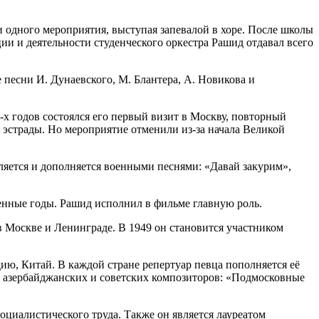
 одного мероприятия, выступая запевалой в хоре. После школы
ии и деятельности студенческого оркестра Рашид отдавал всего
песни И. Дунаевского, М. Блантера, А. Новикова и
-х годов состоялся его первый визит в Москву, повторный
в эстрады. Но мероприятие отменили из-за начала Великой
вляется и дополняется военными песнями: «Давай закурим»,
енные годы. Рашид исполнил в фильме главную роль.
в Москве и Ленинграде. В 1949 он становится участником
ию, Китай. В каждой стране репертуар певца пополняется её
ия азербайджанских и советских композиторов: «Подмосковные
оциалистического труда. Также он является лауреатом