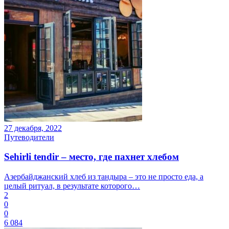
27 декабря, 2022
Путеводители
Sehirli tendir – место, где пахнет хлебом
Азербайджанский хлеб из тандыра – это не просто еда, а
целый ритуал, в результате которого…
2
0
0
6 084