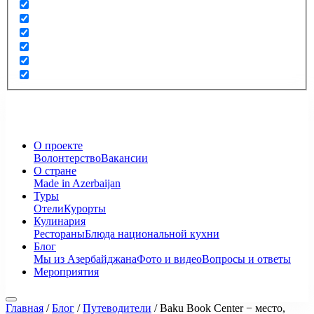
О проекте
Волонтерство
Вакансии
О стране
Made in Azerbaijan
Туры
Отели
Курорты
Кулинария
Рестораны
Блюда национальной кухни
Блог
Мы из Азербайджана
Фото и видео
Вопросы и ответы
Мероприятия
Главная
/
Блог
/
Путеводители
/
Baku Book Center − место,