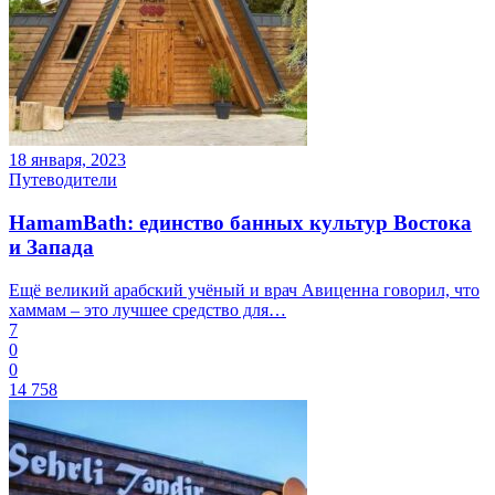
18 января, 2023
Путеводители
HamamBath: единство банных культур Востока
и Запада
Ещё великий арабский учёный и врач Авиценна говорил, что
хаммам – это лучшее средство для…
7
0
0
14 758