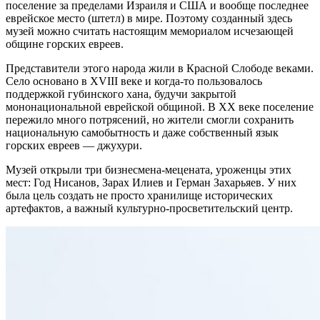
поселение за пределами Израиля и США и вообще последнее
еврейское место (штетл) в мире. Поэтому созданный здесь
музей можно считать настоящим мемориалом исчезающей
общине горских евреев.
Представители этого народа жили в Красной Слободе веками.
Село основано в XVIII веке и когда-то пользовалось
поддержкой губинского хана, будучи закрытой
мононациональной еврейской общиной. В ХХ веке поселение
пережило много потрясений, но жители смогли сохранить
национальную самобытность и даже собственный язык
горских евреев — джухури.
Музей открыли три бизнесмена-мецената, уроженцы этих
мест: Год Нисанов, Зарах Илиев и Герман Захарьяев. У них
была цель создать не просто хранилище исторических
артефактов, а важный культурно-просветительский центр.