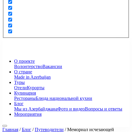
О проекте
Волонтерство
Вакансии
О стране
Made in Azerbaijan
Туры
Отели
Курорты
Кулинария
Рестораны
Блюда национальной кухни
Блог
Мы из Азербайджана
Фото и видео
Вопросы и ответы
Мероприятия
Главная
/
Блог
/
Путеводители
/
Мемориал исчезающей