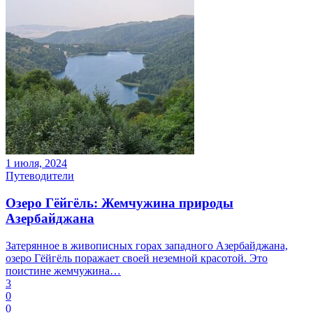
1 июля, 2024
Путеводители
Озеро Гёйгёль: Жемчужина природы
Азербайджана
Затерянное в живописных горах западного Азербайджана,
озеро Гёйгёль поражает своей неземной красотой. Это
поистине жемчужина…
3
0
0