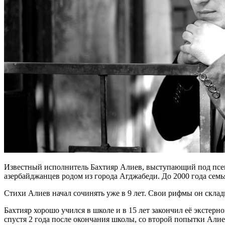
Известный исполнитель Бахтияр Алиев, выступающий под псев
азербайджанцев родом из города Агджабеди. До 2000 года семь
Стихи Алиев начал сочинять уже в 9 лет. Свои рифмы он склад
Бахтияр хорошо учился в школе и в 15 лет закончил её экстер
спустя 2 года после окончания школы, со второй попытки Али