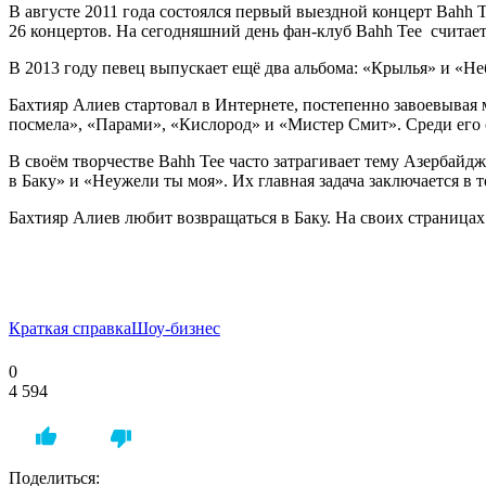
В августе 2011 года состоялся первый выездной концерт Bahh 
26 концертов. На сегодняшний день фан-клуб Bahh Tee считает
В 2013 году певец выпускает ещё два альбома: «Крылья» и «Неб
Бахтияр Алиев стартовал в Интернете, постепенно завоевывая 
посмела», «Парами», «Кислород» и «Мистер Смит». Среди его 
В своём творчестве Bahh Tee часто затрагивает тему Азербайд
в Баку» и «Неужели ты моя». Их главная задача заключается в 
Бахтияр Алиев любит возвращаться в Баку. На своих страницах 
Краткая справка
Шоу-бизнес
0
4 594
Поделиться: