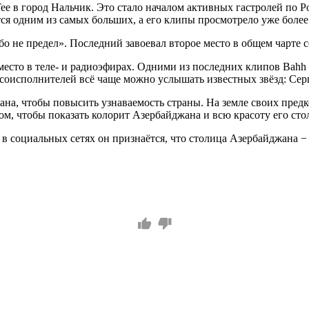
Tee в город Нальчик. Это стало началом активных гастролей по 
ся одним из самых больших, а его клипы просмотрело уже более
о не предел». Последний завоевал второе место в общем чарте се
место в теле- и радиоэфирах. Одними из последних клипов Bahh
соисполнителей всё чаще можно услышать известных звёзд: Серг
жана, чтобы повысить узнаваемость страны. На земле своих пред
том, чтобы показать колорит Азербайджана и всю красоту его ст
в социальных сетях он признаётся, что столица Азербайджана − 