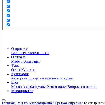
О проекте
Волонтерство
Вакансии
О стране
Made in Azerbaijan
Туры
Отели
Курорты
Кулинария
Рестораны
Блюда национальной кухни
Блог
Мы из Азербайджана
Фото и видео
Вопросы и ответы
Мероприятия
Главная
/
Мы из Азербайджана
/
Краткая справка
/
Бахтияр Алие