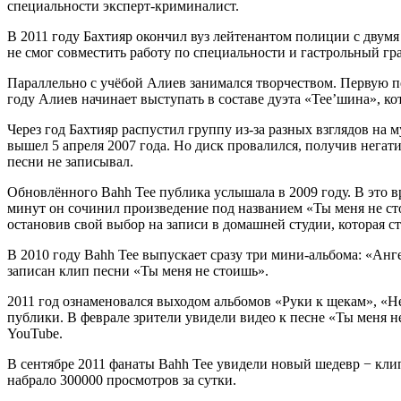
специальности эксперт-криминалист.
В 2011 году Бахтияр окончил вуз лейтенантом полиции с двум
не смог совместить работу по специальности и гастрольный гр
Параллельно с учёбой Алиев занимался творчеством. Первую п
году Алиев начинает выступать в составе дуэта «Tee’шина», ко
Через год Бахтияр распустил группу из-за разных взглядов на
вышел 5 апреля 2007 года. Но диск провалился, получив негат
песни не записывал.
Обновлённого Bahh Tee публика услышала в 2009 году. В это в
минут он сочинил произведение под названием «Ты меня не сто
остановив свой выбор на записи в домашней студии, которая с
В 2010 году Bahh Tee выпускает сразу три мини-альбома: «Анге
записан клип песни «Ты меня не стоишь».
2011 год ознаменовался выходом альбомов «Руки к щекам», «Н
публики. В феврале зрители увидели видео к песне «Ты меня н
YouTube.
В сентябре 2011 фанаты Bahh Tee увидели новый шедевр − кли
набрало 300000 просмотров за сутки.