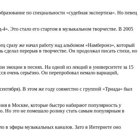
бразование по специальности «судебная экспертиза». Но певец
4». Это стало его стартом в музыкальном творчестве. В 2005
вец сразу же начал работу над альбомом «Намберонэ», который
ь сделал перерыв в творчестве. Он продолжал писать стихи, но
и эмоции в песнях. На одной из лекций в университете за 15
сся очень серьёзно. Он перепробовал немало вариаций,
 сентября). В этом же году совместно с группой «Триада» был
ния в Москве, которые быстро набирают популярность у
ию. Но это не помешало ролику стать самым популярным в
ло в эфиры музыкальных каналов. Зато в Интернете оно