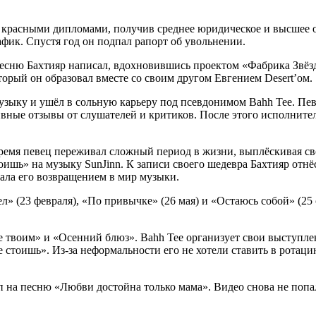
я красными дипломами, получив среднее юридическое и высшее о
афик. Спустя год он подпал рапорт об увольнении.
есню Бахтияр написал, вдохновившись проектом «Фабрика Звёзд-
торый он образовал вместе со своим другом Евгением Desert’ом.
 музыку и ушёл в сольную карьеру под псевдонимом Bahh Tee. Пе
ивные отзывы от слушателей и критиков. После этого исполнител
ремя певец переживал сложный период в жизни, выплёскивая сво
ишь» на музыку SunJinn. К записи своего шедевра Бахтияр отнё
тала его возвращением в мир музыки.
л» (23 февраля), «По привычке» (26 мая) и «Остаюсь собой» (25
е твоим» и «Осенний блюз». Bahh Tee организует свои выступле
е стоишь». Из-за неформальности его не хотели ставить в ротац
п на песню «Любви достойна только мама». Видео снова не попа