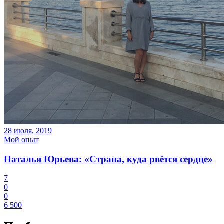
28 июля, 2019
Мой опыт
Наталья Юрьева: «Страна, куда рвётся сердце»
7
0
0
6 500