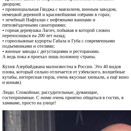
дворцом;
• провинциальная Гянджа с мавзолеем, винным заводом,
немецкой деревней и красивейшими озёрами в горах;
• лечебный Нафталан с нефтяными ваннами и
пятизвёздочными санаториями;
• горная деревушка Лагич, побывав в которой словно
переносишься на 200 лет назад;
• горнолыжные курорты Габала и Губа с современными
подъемниками и отелями;
• винные заводы с дегустациями и ресторанами.
А ведь пока я проехал лишь половину страны.
Кухня Азербайджана малоизвестна в России. Это 40 видов
плова, который сильно отличается от узбекского, волшебные
кутабы, интересная гюрза, очень вкусные хинкали, а ещё вино
и коньяк)
Люди. Спокойные, рассудительные, думающие,
гостеприимные. С ними очень приятно общаться в гостях, в
хаммаме, просто на улице!