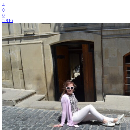
4
0
0
5 916