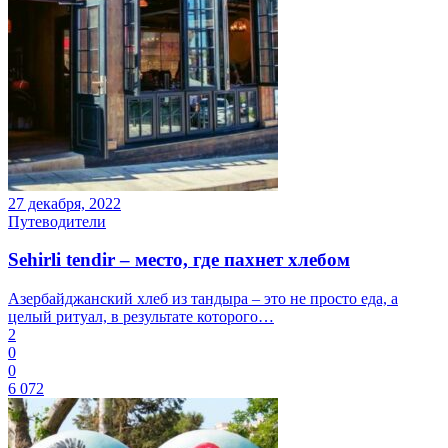
27 декабря, 2022
Путеводители
Sehirli tendir – место, где пахнет хлебом
Азербайджанский хлеб из тандыра – это не просто еда, а
целый ритуал, в результате которого…
2
0
0
6 072