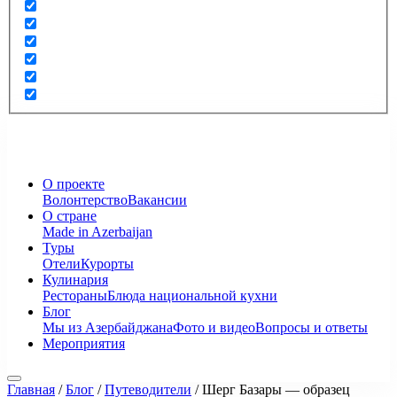
О проекте
Волонтерство
Вакансии
О стране
Made in Azerbaijan
Туры
Отели
Курорты
Кулинария
Рестораны
Блюда национальной кухни
Блог
Мы из Азербайджана
Фото и видео
Вопросы и ответы
Мероприятия
Главная
/
Блог
/
Путеводители
/
Шерг Базары — образец