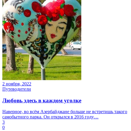
2 ноября, 2022
Путеводители
Любовь здесь в каждом уголке
Наверное, во всём Азербайджане больше не встретишь такого
самобытного парка. Он открылся в 2016 году…
3
0