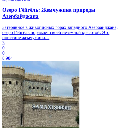
Озеро Гёйгёль: Жемчужина природы
Азербайджана
Затерянное в живописных горах западного Азербайджана,
озеро Гёйгёль поражает своей неземной красотой. Это
поистине жемчужина…
3
0
0
8 984