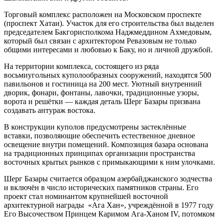
Торговый комплекс расположен на Московском проспекте
(проспект Хатаи). Участок для его строительства был выделен
председателем Бакгорисполкома Наджмеддином Ахмедовым,
который был связан с архитектором Ревазовым не только
общими интересами и любовью к Баку, но и личной дружбой.
На территории комплекса, состоящего из ряда
восьмиугольных куполообразных сооружений, находятся 500
павильонов и гостиница на 200 мест. Уютный внутренний
дворик, фонари, фонтаны, лавочки, традиционные узоры,
ворота и решётки — каждая деталь Шерг Базары призвана
создавать антураж востока.
В конструкции куполов предусмотрены застеклённые
вставки, позволяющие обеспечить естественное дневное
освещение внутри помещений. Композиция базара основана
на традиционных принципах организации пространства
восточных крытых рынков с примыкающими к ним улочками.
Шерг Базары считается образцом азербайджанского зодчества
и включён в число исторических памятников страны. Его
проект стал номинантом крупнейшей восточной
архитектурной награды «Ага Хан», учреждённой в 1977 году
Его Высочеством Принцем Каримом Ага-Ханом IV, потомком